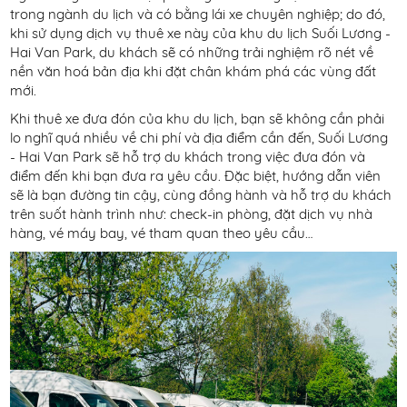
trong ngành du lịch và có bằng lái xe chuyên nghiệp; do đó,
khi sử dụng dịch vụ thuê xe này của khu du lịch Suối Lương -
Hai Van Park, du khách sẽ có những trải nghiệm rõ nét về
nền văn hoá bản địa khi đặt chân khám phá các vùng đất
mới.
Khi thuê xe đưa đón của khu du lịch, bạn sẽ không cần phải
lo nghĩ quá nhiều về chi phí và địa điểm cần đến, Suối Lương
- Hai Van Park sẽ hỗ trợ du khách trong việc đưa đón và
điểm đến khi bạn đưa ra yêu cầu. Đặc biệt, hướng dẫn viên
sẽ là bạn đường tin cậy, cùng đồng hành và hỗ trợ du khách
trên suốt hành trình như: check-in phòng, đặt dịch vụ nhà
hàng, vé máy bay, vé tham quan theo yêu cầu…