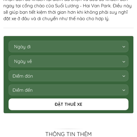
ngay tại cổng chào của Suối Lương - Hai Van Park. Điều này
sẽ giúp bạn tiết kiệm thời gian hơn khi không phải suy nghĩ
đặt xe ở đâu và di chuyển như thế nào cho hợp lý.
2026
Mon
Tue
Wed
Thu
Fri
Sat
Sun
27
28
29
30
31
1
2
Điểm đón
3
4
5
6
7
8
9
Điểm đến
10
11
12
13
14
15
16
ĐẶT THUÊ XE
17
18
19
20
21
22
23
24
25
26
27
28
29
30
31
1
2
3
4
5
6
THÔNG TIN THÊM