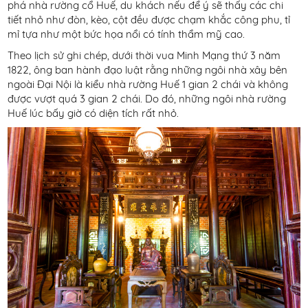
phá nhà rường cổ Huế, du khách nếu để ý sẽ thấy các chi
tiết nhỏ như đòn, kèo, cột đều được chạm khắc công phu, tỉ
mỉ tựa như một bức họa nổi có tính thẩm mỹ cao.
Theo lịch sử ghi chép, dưới thời vua Minh Mạng thứ 3 năm
1822, ông ban hành đạo luật rằng những ngôi nhà xây bên
ngoài Đại Nội là kiểu nhà rường Huế 1 gian 2 chái và không
được vượt quá 3 gian 2 chái. Do đó, những ngôi nhà rường
Huế lúc bấy giờ có diện tích rất nhỏ.