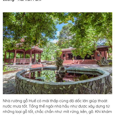
Nhà rường gỗ Huế có mái thấp cùng độ dốc lớn giúp thoát
nước mưa tốt. Tổng thể ngôi nhà hầu như được xây dựng từ
những loại gỗ tốt, chắc chắn như: mít rừng, kền, gõ. Khi khám