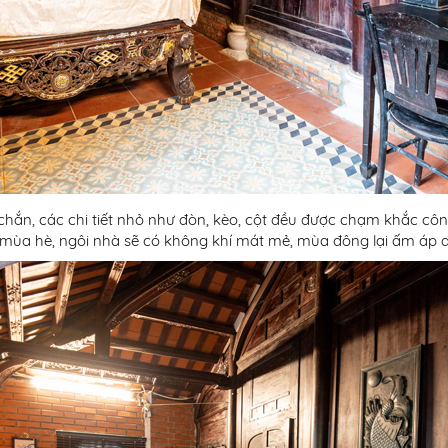
chắn, các chi tiết nhỏ như đòn, kèo, cột đều được chạm khắc công
ùa hè, ngôi nhà sẽ có không khí mát mẻ, mùa đông lại ấm áp dựa