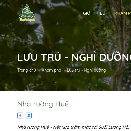
GIỚI THIỆU
KHÁM 
LƯU TRÚ - NGHỈ DƯỠN
Trang chủ
Khám phá
Lưu trú - Nghỉ dưỡng
Nhà rường Huế
Nhà rường Huế - Nét xưa trầm mặc tại Suối Lương Hải