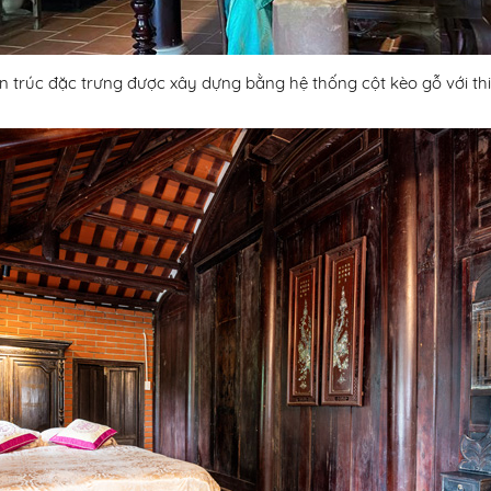
ến trúc đặc trưng được xây dựng bằng hệ thống cột kèo gỗ với th