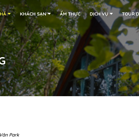
PHÁ
KHÁCH SẠN
ẨM THỰC
DỊCH VỤ
TOUR D
G
 Vân Park