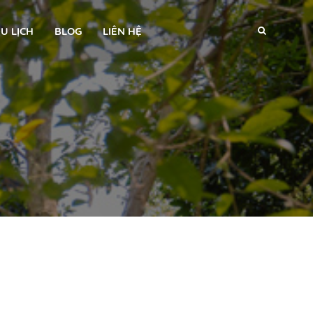
U LỊCH
BLOG
LIÊN HỆ