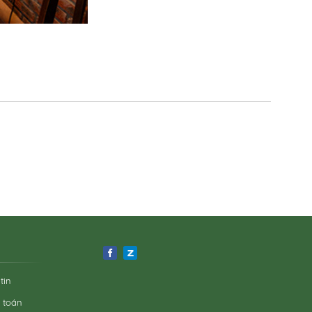
tin
h toán