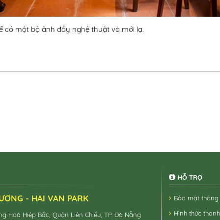
ể có một bộ ảnh đầy nghệ thuật và mới lạ.
HỖ TRỢ
LƯƠNG - HAI VAN PARK
Bảo mật thông 
Hình thức than
g Hoà Hiệp Bắc, Quận Liên Chiểu, TP. Đà Nẵng