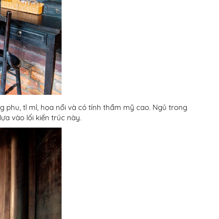
 phu, tỉ mỉ, họa nổi và có tính thẩm mỹ cao. Ngủ trong
 vào lối kiến trúc này.