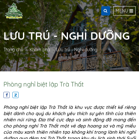
MENU
LƯU TRÚ - NGHỈ DƯỠNG
Trang chủ
Khám phá
Lưu trú - Nghỉ dưỡng
Phòng nghỉ biệt lập Trà Thất
Phòng nghỉ biệt lập Trà Thất là khu vực được thiết kế riêng
biệt dành cho quý du khách yêu thích sự yên tĩnh của thiên
nhiên núi rừng. Địa thế cực đẹp và sinh động đã mang đến
cho phòng nghỉ Trà Thất một vẻ đẹp hoang sơ và mỹ miều
của màu xanh thiên nhiên tạo không khí trong lành khi nghỉ
dưỡng qua đêm tại Trà Thất trong khu du lịch sinh thái Suối