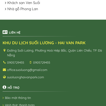
Khách sạn Ven Suối
Nhà gỗ Phong Lan
LIÊN HỆ
KHU DU LỊCH SUỐI LƯƠNG - HAI VAN PARK
Đường Suối Lương, Phường Hoà Hiệp Bắc, Quận Liên Chiểu, TP. Đà
Nẵng
0905729455
0905729455
office.suoiluong@gmail.com
suoiluonghaivanpark.com
HỖ TRỢ
Bảo mật thông tin
Hình thức thanh toán