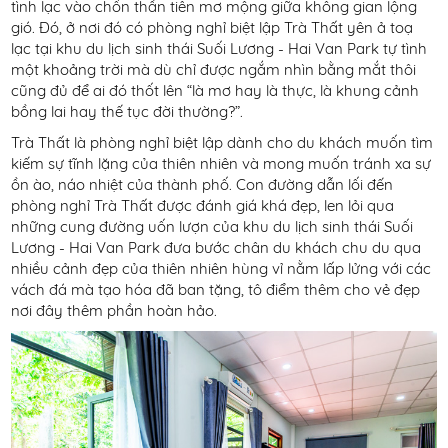
tình lạc vào chốn thần tiên mơ mộng giữa không gian lộng
gió. Đó, ở nơi đó có phòng nghỉ biệt lập Trà Thất yên ả toạ
lạc tại khu du lịch sinh thái Suối Lương - Hai Van Park tự tình
một khoảng trời mà dù chỉ được ngắm nhìn bằng mắt thôi
cũng đủ để ai đó thốt lên “là mơ hay là thực, là khung cảnh
bồng lai hay thế tục đời thường?”.
Trà Thất là phòng nghỉ biệt lập dành cho du khách muốn tìm
kiếm sự tĩnh lặng của thiên nhiên và mong muốn tránh xa sự
ồn ào, náo nhiệt của thành phố. Con đường dẫn lối đến
phòng nghỉ Trà Thất được đánh giá khá đẹp, len lỏi qua
những cung đường uốn lượn của khu du lịch sinh thái Suối
Lương - Hai Van Park đưa bước chân du khách chu du qua
nhiều cảnh đẹp của thiên nhiên hùng vỉ nằm lấp lửng với các
vách đá mà tạo hóa đã ban tặng, tô điểm thêm cho vẻ đẹp
nơi đây thêm phần hoàn hảo.